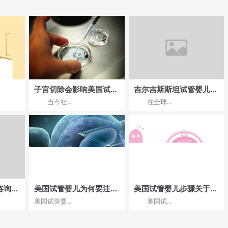
子宫切除会影响美国试管
吉尔吉斯斯坦试管婴儿治
婴儿促排卵吗
疗费用：如何进行性价比
当今社...
在全球...
比较？
咨询渠
美国试管婴儿为何要注射
美国试管婴儿步骤关于胚
黄体酮？
胎移植注意事项?
美国试管婴...
美国试...