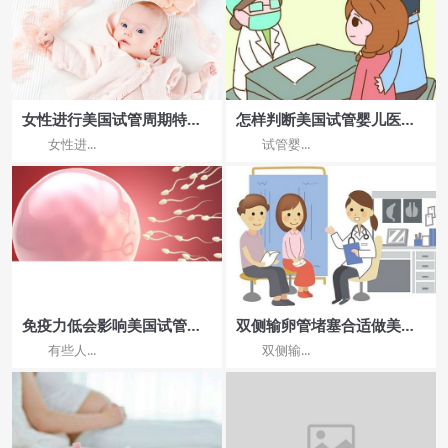
女性进行美国试管周期特别
怎样判断美国试管婴儿医院
痛苦
的专业性，医生资质有多重
女性进...
试管婴...
要？
免疫力低会影响美国试管成
双侧输卵管堵塞合适做美国
功率吗?
试管婴儿吗
有些人...
双侧输...