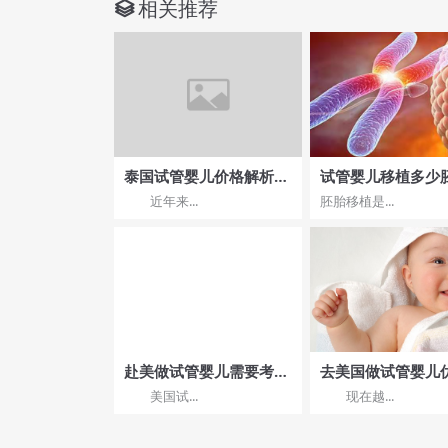
相关推荐
泰国试管婴儿价格解析：
试管婴儿移植多少
流程透明哪家医院更可
好？移植多少胚胎
近年来...
胚胎移植是...
靠？
赴美做试管婴儿需要考虑
去美国做试管婴儿
年龄问题吗
哪些北京优孕行呢
美国试...
现在越...