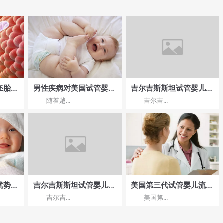
胚胎
男性疾病对美国试管婴儿
吉尔吉斯斯坦试管婴儿机
好？
成功率的影响
构的全面介绍与成功分享
随着越...
吉尔吉...
优势有
吉尔吉斯斯坦试管婴儿费
美国第三代试管婴儿流程
用透明度分析：经济实惠
是怎样的?
吉尔吉...
美国第...
的选择提供哪些保障？