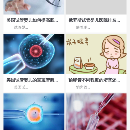
美国试管婴儿如何提高胚胎
俄罗斯试管婴儿医院排名揭
着床率
晓：哪家医院流程较优化？
试管婴...
随着现...
美国试管婴儿的宝宝智商
输卵管不同程度的堵塞还能
低？
做美国试管婴儿?
美国试...
输卵管...