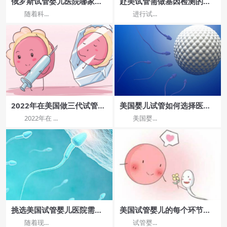
俄罗斯试管婴儿医院哪家
赴美试管需做基因检测的五
好？费用及成功率解析
类人群
随着科...
进行试...
2022年在美国做三代试管助
美国婴儿试管如何选择医院
孕可以合法女吗?
费用多少?
2022年在 ...
美国婴...
挑选美国试管婴儿医院需要
美国试管婴儿的每个环节各
考察哪几个问题?
需要多少天
随着现...
试管婴...