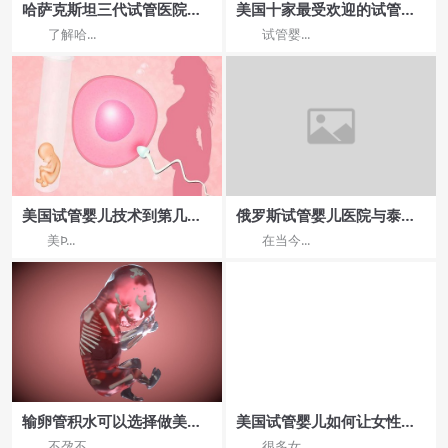
哈萨克斯坦三代试管医院就
美国十家最受欢迎的试管婴
诊攻略
儿医院公布内附详细介绍
了解哈...
试管婴...
美国试管婴儿技术到第几代
俄罗斯试管婴儿医院与泰国
了？
试管婴儿医院哪家成功率更
美Þ...
在当今...
高？
输卵管积水可以选择做美国
美国试管婴儿如何让女性真
试管婴儿吗
正实现生殖自由
不孕不...
很多女...