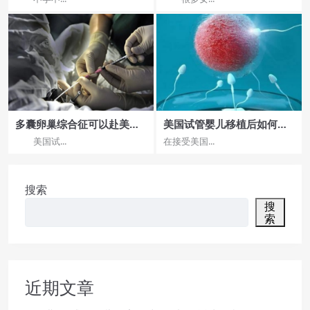
多囊卵巢综合征可以赴美做
美国试管婴儿移植后如何确
试管婴儿吗
定是否是成功的怀孕？
美国试...
在接受美国...
搜索
搜
索
近期文章