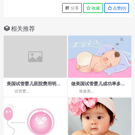
分享
收藏
点赞(
0
)
相关推荐
美国试管婴儿医院费用明细
做美国试管婴儿成功率多少
及流程
呢?
试管婴...
谁做美...