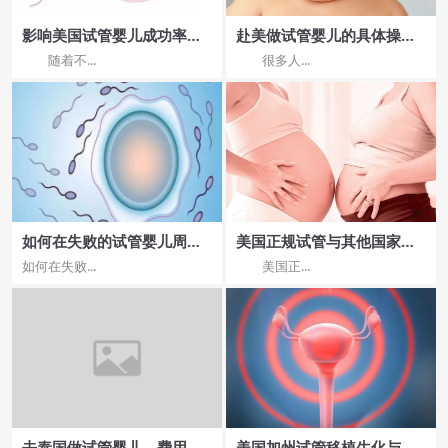
影响美国试管婴儿成功率的
赴美做试管婴儿的具体操作
因素有哪些?
流程 ，复杂不复杂?
随着不...
很多人...
如何在失败的试管婴儿周期
美国正规试管与其他国家技
后恢复？
术比较，优势与劣势一览
如何在失败...
美国正...
去泰国做试管婴儿，费用与
美国加州试管移植生化与无