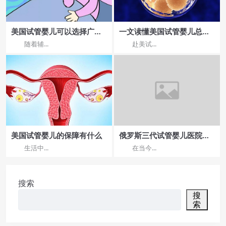
美国试管婴儿可以选择广州
一文读懂美国试管婴儿总费
优孕行吗
用:全程预算一览
随着辅...
赴美试...
美国试管婴儿的保障有什么
俄罗斯三代试管婴儿医院排
名费用明细表
生活中...
在当今...
搜索
搜
索