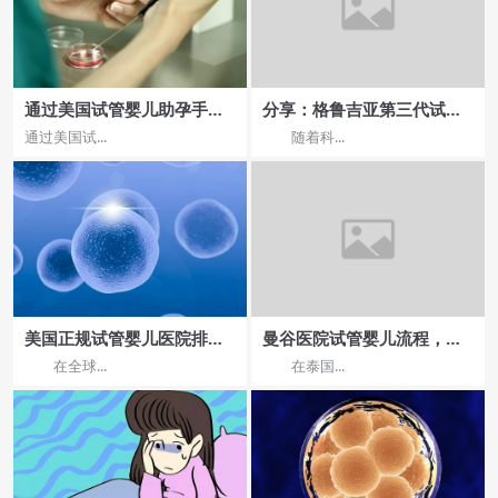
通过美国试管婴儿助孕手段
分享：格鲁吉亚第三代试管
出生与自然受育出生的婴儿
费用的实地体验
通过美国试...
随着科...
有没有区别？
美国正规试管婴儿医院排名,
曼谷医院试管婴儿流程，哪
2025前三上榜机构一览
家医院服务更周到
在全球...
在泰国...