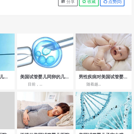
分享
收藏
点赞(
0
)
婴儿流
美国试管婴儿同卵的几率
男性疾病对美国试管婴儿
步骤
是多少?
成功率的影响
目前，...
随着越...