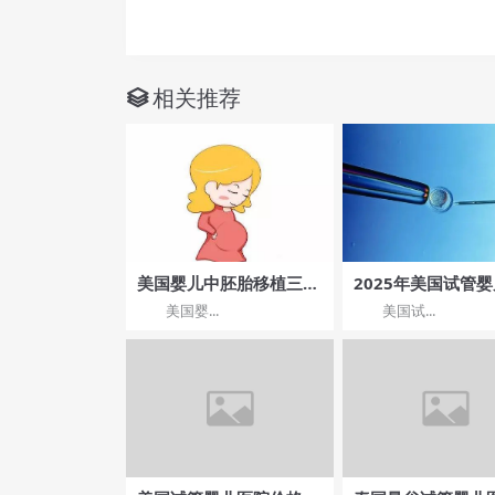
相关推荐
美国婴儿中胚胎移植三要
2025年美国试管
素
程是什么样的,核心
美国婴...
美国试...
速览