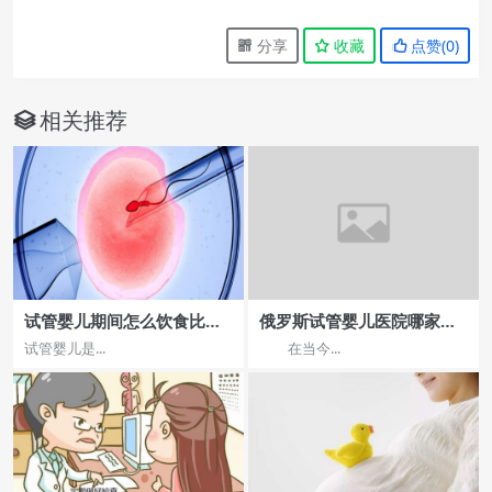
分享
收藏
点赞(
0
)
相关推荐
试管婴儿期间怎么饮食比较
俄罗斯试管婴儿医院哪家服
好呢？试管期间怎么饮食？
务质量好？泰国如何？
试管婴儿是...
在当今...