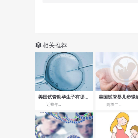
相关推荐
美国试管助孕生子有哪些
美国试管婴儿步骤
优势?做试管婴儿原来那
近些年...
随着二...
么简单!