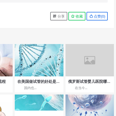
分享
收藏
点赞(
0
)
流程
在美国做试管的好处是什
俄罗斯试管婴儿医院哪家
么
费用低？流程及时间说明
国内也...
在当今...