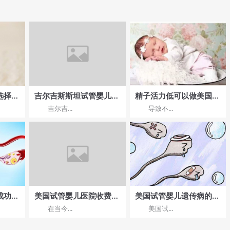
择?
吉尔吉斯斯坦试管婴儿费
精子活力低可以做美国试
用透明度分析：经济实惠
管婴儿吗？
吉尔吉...
导致不...
的选择提供哪些保障？
成功
美国试管婴儿医院收费流
美国试管婴儿遗传病的避
三代成
程
免?
在当今...
美国试...