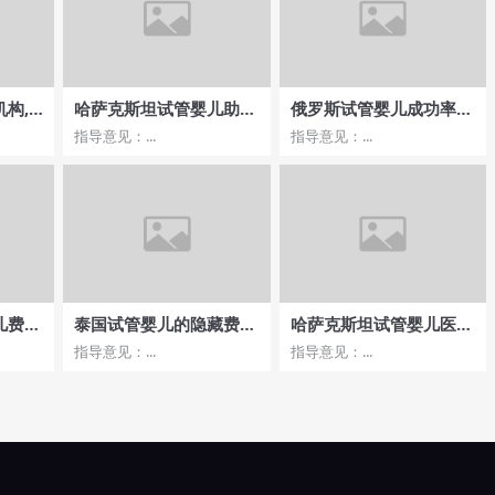
构,
哈萨克斯坦试管婴儿助孕
俄罗斯试管婴儿成功率哪
作？
服务优质，技术可靠
家医院更有优势？
指导意见：...
指导意见：...
儿费用
泰国试管婴儿的隐藏费用
哈萨克斯坦试管婴儿医院
需要注意吗，怎样避免额
治疗费用与成功率的关系
指导意见：...
指导意见：...
外支出