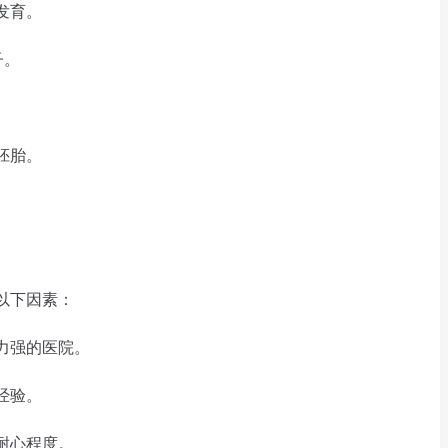
发育。
子。
胚胎。
。
以下因素：
力强的医院。
经验。
耐心程度。