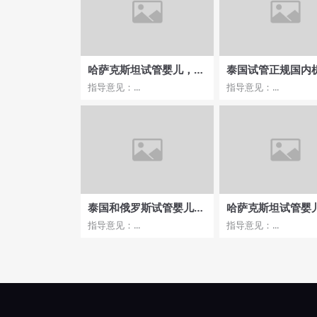
哈萨克斯坦试管婴儿，哪
泰国试管正规国内机
家医院专家团队更专业？
术前检查与准备工
指导意见：...
指导意见：...
泰国和俄罗斯试管婴儿哪
哈萨克斯坦试管婴
家医院治疗过程更舒适？
走势
指导意见：...
指导意见：...