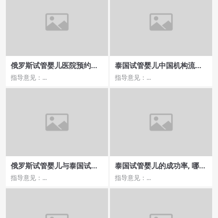
俄罗斯试管婴儿医院预约费
泰国试管婴儿中国机构流程
用多少？
全解：医院选择与价钱分析
指导意见：...
指导意见：...
俄罗斯试管婴儿与泰国试管
泰国试管婴儿的成功率, 哪家
医院排行榜，哪家值得选择
医院的成功率较高？
指导意见：...
指导意见：...