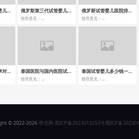
婴儿费
俄罗斯第三代试管婴儿哪
俄罗斯试管婴儿医院排行
率高的
家医院费用性价比高
榜，前十名医院详细介绍
指导意见：...
指导意见：...
率对
泰国医院与国内医院试管
泰国试管婴儿多少钱一
欢迎
婴儿，费用与价格哪家更
次,备孕期间需要注意的
指导意见：...
指导意见：...
实惠？
事项
ght © 2022-2026
孕优网
蜀ICP备2023013253号
蜀ICP备20230