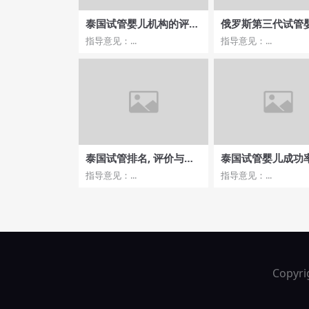
泰国试管婴儿机构的评
俄罗斯第三代试管
价，哪家口碑最佳？
用价格表新，成功
指导意见：...
指导意见：...
医院排行榜
泰国试管排名, 评价与反
泰国试管婴儿成功
馈的重要性
比？哪些医院最受
指导意见：...
指导意见：...
Copyri