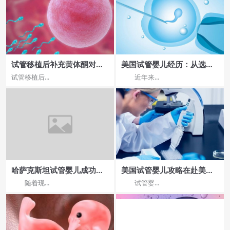
试管移植后补充黄体酮对胚
美国试管婴儿经历：从选择
胎的重要性有哪些？
医院到怀孕成功的全程分享
试管移植后...
近年来...
哈萨克斯坦试管婴儿成功率
美国试管婴儿攻略在赴美前
与医院资质分析
要注意什么
随着现...
试管婴...