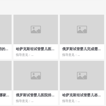
用的透
哈萨克斯坦试管婴儿医院
俄罗斯试管婴儿完成需要
择的注
选择攻略
多久？费用与成功率挂钩
指导意见：...
指导意见：...
吗？
哪家
俄罗斯试管婴儿医院排名
哈萨克斯坦试管婴儿咨
靠前，费用及健康婴儿流
询，详细费用与成功率解
指导意见：...
指导意见：...
程
析