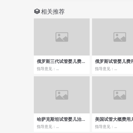
相关推荐
俄罗斯三代试管婴儿费用
俄罗斯试管婴儿费
明细表：医院排名与费用
明度如何？医院选
指导意见：...
指导意见：...
分析
意事项？
哈萨克斯坦试管婴儿治疗
美国试管大概费用,
费用及天数合理规划
医院费用最合理？
指导意见：...
指导意见：...