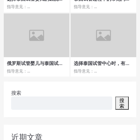
要关注哪些费用和成功率？
题，怎样提前做好准备
指导意见：...
指导意见：...
俄罗斯试管婴儿与泰国试管
选择泰国试管中心时，有哪
医院费用构成分析
些医院的费用值得关注？
指导意见：...
指导意见：...
搜索
搜
索
近期文章