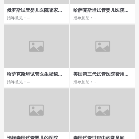
俄罗斯试管婴儿医院哪家服
哈萨克斯坦试管婴儿医院收
务更贴心？
费合理吗
指导意见：...
指导意见：...
哈萨克斯坦试管医生揭秘试
美国第三代试管医院费用构
管婴儿技术的奥秘
成分析
指导意见：...
指导意见：...
选择泰国试管婴儿的医院需
泰国试管过程中的常见问