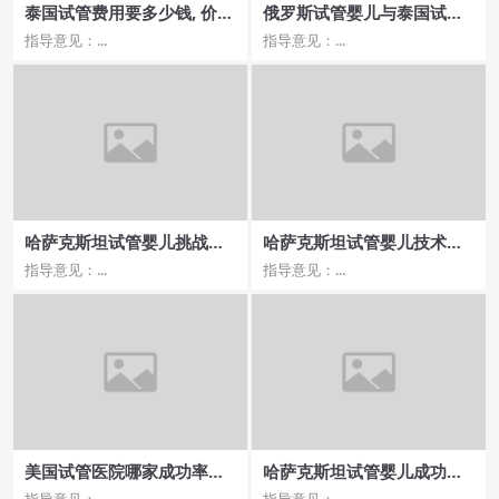
泰国试管费用要多少钱, 价格
俄罗斯试管婴儿与泰国试管
排行榜及线上咨询推荐
婴儿费用及医院选择建议
指导意见：...
指导意见：...
哈萨克斯坦试管婴儿挑战与
哈萨克斯坦试管婴儿技术发
收获
展前景展望
指导意见：...
指导意见：...
美国试管医院哪家成功率最
哈萨克斯坦试管婴儿成功率
高，助您圆梦生子？
分析及对比
指导意见：...
指导意见：...