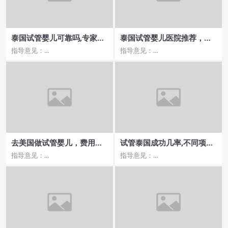
泰国试管婴儿可靠吗,专家意
泰国试管婴儿医院推荐，适
见介绍？
合外国的诊所有哪些？
指导意见：...
指导意见：...
去美国做试管婴儿，费用预
试管泰国成功几率,不同项目
算与成功率分析
费用对比？
指导意见：...
指导意见：...