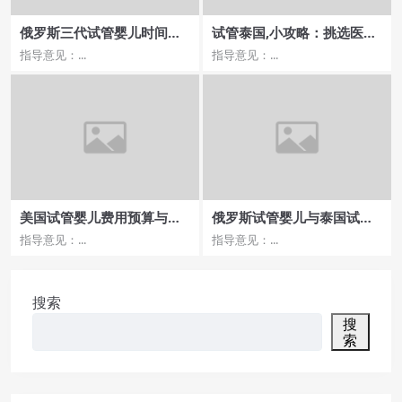
俄罗斯三代试管婴儿时间长
试管泰国,小攻略：挑选医院
短对医院选择影响
时要考虑哪些？
指导意见：...
指导意见：...
美国试管婴儿费用预算与医
俄罗斯试管婴儿与泰国试管
院选择技巧
哪家医院更优秀？
指导意见：...
指导意见：...
搜索
搜
索