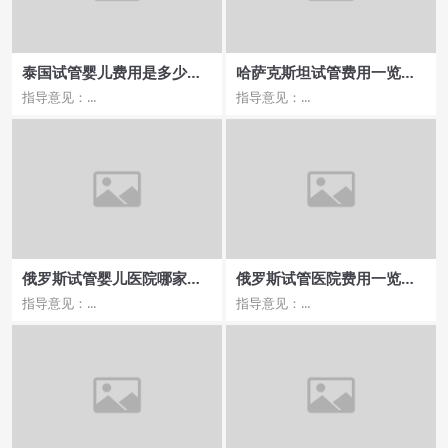
泰国试管婴儿费用是多少，
哈萨克斯坦试管费用一览费
如何合理规划试管预算？
用构成及支付方式
指导意见：...
指导意见：...
俄罗斯试管婴儿医院哪家成
俄罗斯试管医院费用一览，
功率最高？流程及时间说明
哪家医院成功率最高？
指导意见：...
指导意见：...