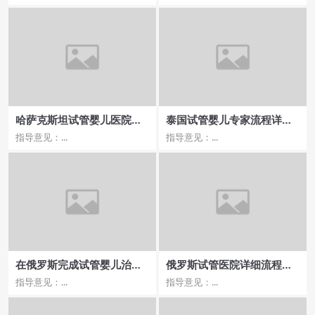
哈萨克斯坦试管婴儿医院排
泰国试管婴儿专家流程详
名这些医院是首选
解：价格透明，步骤无忧
指导意见：...
指导意见：...
在俄罗斯完成试管婴儿治疗
俄罗斯试管医院详细流程解
的总费用有多少，医院的选
析，步骤全攻略！
指导意见：...
指导意见：...
择标准有哪些呢