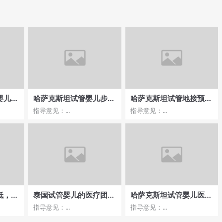
婴儿治
哈萨克斯坦试管婴儿步骤
哈萨克斯坦试管地接预约
，医院
详解，多次停胎如何应对
预约成功后的后续服务
指导意见：...
指导意见：...
呢
低，医
泰国试管婴儿的医疗团队
哈萨克斯坦试管婴儿医院
析
实力如何？费用与成功率
推荐环境设施哪家优？
指导意见：...
指导意见：...
对比？