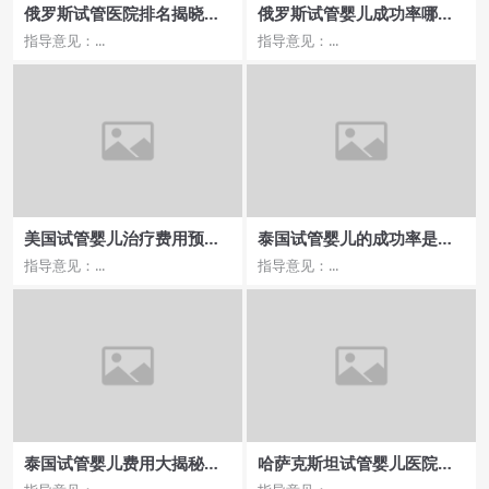
俄罗斯试管医院排名揭晓，
俄罗斯试管婴儿成功率哪家
费用及成功率对比
医院高费用多少
指导意见：...
指导意见：...
美国试管婴儿治疗费用预算
泰国试管婴儿的成功率是多
与所需证件
少，费用与效果的关系？
指导意见：...
指导意见：...
泰国试管婴儿费用大揭秘，
哈萨克斯坦试管婴儿医院收
价格如何才能控制
费合理吗