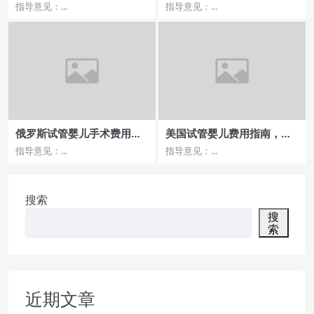
伴服务介绍
力如何？费用与成功率对
指导意见：...
指导意见：...
比？
俄罗斯试管婴儿手术费用一
美国试管婴儿费用指南，了
览，哪家医院成功率最高？
解相关政策
指导意见：...
指导意见：...
搜索
搜
索
近期文章