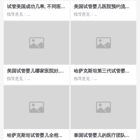
试管美国成功几率, 不同医院
美国试管婴儿医院预约流
的成功率对比分析
程，如何快速就诊？
指导意见：...
指导意见：...
美国试管婴儿哪家医院好,成
哈萨克斯坦第三代试管婴儿
功率最高的医院推荐
医院流程与费用解读
指导意见：...
指导意见：...
哈萨克斯坦试管婴儿全程陪
泰国试管婴儿的医疗团队实