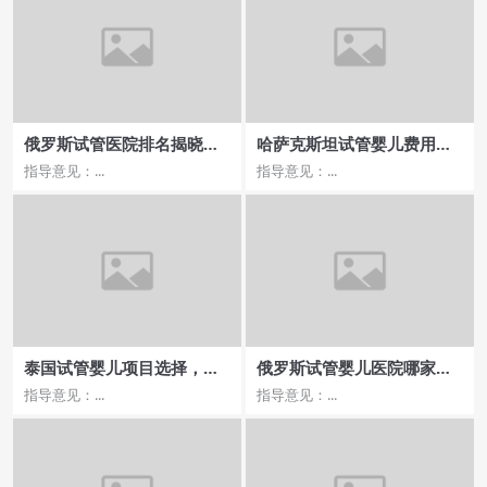
俄罗斯试管医院排名揭晓，
哈萨克斯坦试管婴儿费用一
费用与成功率大揭秘
览攻略
指导意见：...
指导意见：...
泰国试管婴儿项目选择，如
俄罗斯试管婴儿医院哪家流
何判断医院的实力？
程最便捷？
指导意见：...
指导意见：...