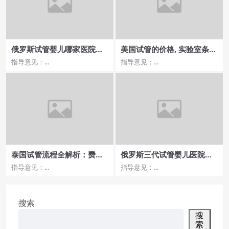
俄罗斯试管婴儿哪家医院技
美国试管的价格, 实验室条件
术更新快？
对成功率的影响？
指导意见：...
指导意见：...
泰国试管流程全解析：费
俄罗斯三代试管婴儿医院哪
用、步骤与成功关键
家好，成功大盘点？
指导意见：...
指导意见：...
搜索
搜
索