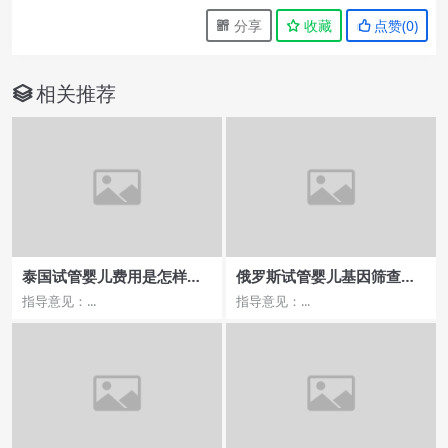
分享
收藏
点赞(
0
)
相关推荐
泰国试管婴儿费用是怎样计
俄罗斯试管婴儿基因筛查费
算的，或者有哪些隐性费用
用与成功率，医院排名哪家
指导意见：...
指导意见：...
需要注意
更可靠？