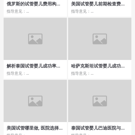
俄罗斯的试管婴儿费用构
美国试管婴儿前期检查费
成，选择哪个城市更具优势
用，大概需要多少？
指导意见：...
指导意见：...
解析泰国试管婴儿成功率，
哈萨克斯坦试管婴儿成功率
费用高的医院真的更好吗？
解析及医院选择
指导意见：...
指导意见：...
美国试管哪里做, 医院选择的
泰国试管婴儿巴迪医院与其
注意事项？
他医院对比，选择哪家更具