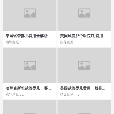
泰国试管婴儿费用全解析：
美国试管那个医院好,费用透
流程步骤与价格一览
明与隐性费用揭秘
指导意见：...
指导意见：...
哈萨克斯坦试管婴儿，哪家
美国试管婴儿费用一般是多
医院有成功？
少, 成功率高的医院推荐
指导意见：...
指导意见：...