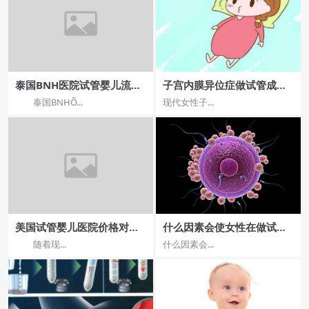
泰国BNH医院试管婴儿流
子宫内膜异位症做试管成功
程：步骤一应如何进行？
率怎么样？内膜异位症做试
泰国BNHÕ...
现代女性子...
管成功率？
美国试管婴儿医院价格对
什么因素会使女性在做试管
比，哪家性价比更高？
婴儿前产生顾虑？
随着现...
什么因素会...