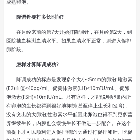
成熟卵泡。
降调针要打多长时间?
在月经来前的第7天开始打降调针，在月经第2天，到
医院抽血检测血清水平。如果血清水平正常，则进入促排
卵阶段。
怎样才算降调成功?
降调成功的标志是发现多个大小<5mm的卵泡:雌激素
(E2)血值<40pg/ml、促黄体激素(LH)<10mIU/mL、促卵
泡激素(FSH)<10mIU/mL。只有这样，才能说明卵巢内所
有卵泡的生长都得到很好地抑制(甚至停止生长和发育)，
没有突出的大卵泡;性激素水平低因此卵泡也得不到更多营
养继续生长，内膜也会缓慢生长不做进一步配合。在这个
前提下才可以顺利进入促排卵阶段:通过打促排卵针、吃促