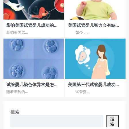
影响美国试管婴儿成功的因
美国试管婴儿智力会有缺陷
素？
吗?
影响美国试...
如今，...
试管婴儿染色体异常是怎么
美国第三代试管婴儿成功率
回事？染色体异常是怎么回
为什么这么高?
随着年龄的...
试管婴...
事？
搜索
搜
索