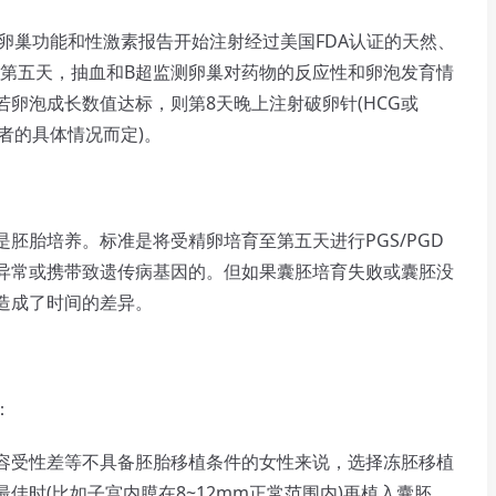
巢功能和性激素报告开始注射经过美国FDA认证的天然、
/第五天，抽血和B超监测卵巢对药物的反应性和卵泡发育情
卵泡成长数值达标，则第8天晚上注射破卵针(HCG或
患者的具体情况而定)。
胎培养。标准是将受精卵培育至第五天进行PGS/PGD
异常或携带致遗传病基因的。但如果囊胚培育失败或囊胚没
造成了时间的差异。
：
受性差等不具备胚胎移植条件的女性来说，选择冻胚移植
佳时(比如子宫内膜在8~12mm正常范围内)再植入囊胚，