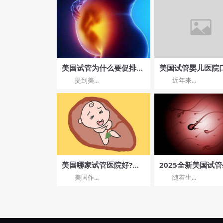
美国试管为什么要促排
美国试管婴儿医院
卵？
何？成功分享
提到美...
近年来...
美国哪家试管医院好?排
2025全新美国试
名前十的医院有哪些?
指南：费用/流程全
美国作...
随着生...
析，省钱攻略必看