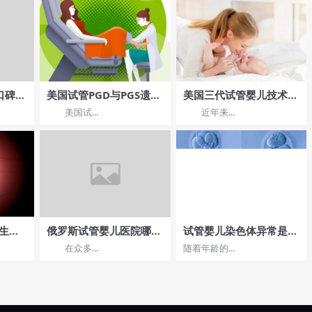
口碑如
美国试管PGD与PGS遗传
美国三代试管婴儿技术与
学诊断技术有什么区别
国内有什么不同?
美国试...
近年来...
吗?
管生子
俄罗斯试管婴儿医院哪家
试管婴儿染色体异常是怎
解
成功率较高？费用与健康
么回事？染色体异常是怎
在众多...
随着年龄的...
！
婴儿
么回事？