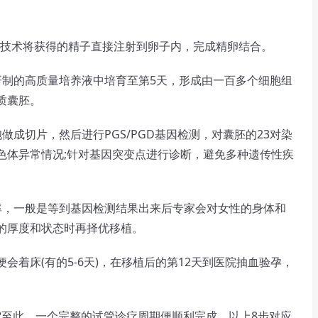
I技术将获得的精子直接注射到卵子内，完成精卵结合。
制的高质量培养液中培育至第5天，形成由一百多个细胞组
质囊胚。
切片，然后进行PGS/PGD基因检测，对囊胚的23对染
色体异常情况;针对基因突变点进行诊断，避免多种遗传性疾
，一般是等到基因检测结果出来后专家会对女性的身体和
的厚度和状态时再择优移植。
着床(有的5-6天)，在移植后的第12天到医院抽血验孕，
?
至此，一个完整的试管诊疗周期便顺利完成，以上8步对应