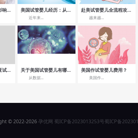
影响因
美国试管婴儿经历：从选
赴美试管婴儿全流程攻
受孕几
择医院到怀孕成功的全程
略:签证、选院、术后护
近年来...
越来越...
分享
理一步到位
亚试管
关于美国试管婴儿有哪些
美国作试管婴儿费用？
与技术
必要的知识点!
从数据...
美国作...
ght © 2022-2026
孕优网
蜀ICP备2023013253号
蜀ICP备20230