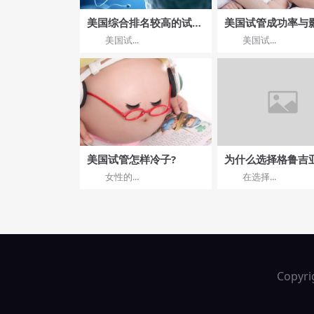
美国综合排名较高的试管
美国试管成功率与
婴儿医院清单，充分了解
素解析：如何提高
美国试...
美国试...
之后再做选择
率?
美国试管怎样冷子?
为什么选择格鲁吉
正规机构？成功率
女性的...
在选择...
优势探讨
Copyri