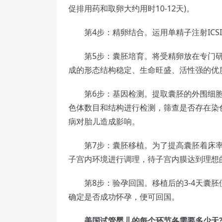
促排用药和取卵大约用时10-12天)。
第4步：精卵结合。运用单精子注射ICS
第5步：囊胚培育。将受精卵放在专门研
成的形态结构稳定、生命旺盛、活性强的优
第6步：基因检测。提取囊胚的外围细胞做成
色体数目和结构进行检测，筛查是否存在染
病对胎儿造成影响。
第7步：囊胚移植。为了提高囊胚着床率
子宫内环境进行调理，待子宫内膜达到理想
第8步：验孕回国。移植后的3-4天囊胚便会
确定是否成功怀孕，便可回国。
美国试管婴儿的每个环节各需要多少天