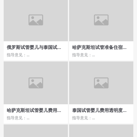
俄罗斯试管婴儿与泰国试管
哈萨克斯坦试管准备住宿和
医院流程哪家更便捷？
交通指南
指导意见：...
指导意见：...
哈萨克斯坦试管婴儿费用与
泰国试管婴儿费用透明度如
成功率提升策略
何，选择合适医院的依据是
指导意见：...
指导意见：...
什么？