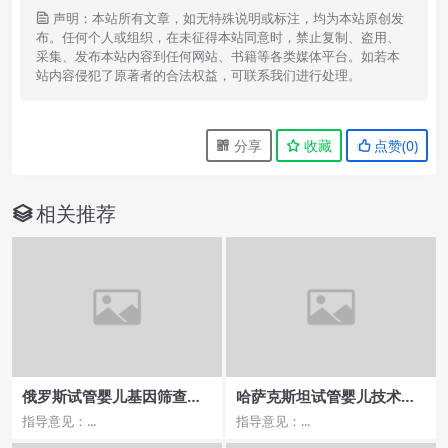
声明：本站所有文章，如无特殊说明或标注，均为本站原创发
布。任何个人或组织，在未征得本站同意时，禁止复制、盗用、
采集、发布本站内容到任何网站、书籍等各类媒体平台。如若本
站内容侵犯了原著者的合法权益，可联系我们进行处理。
分享
收藏
点赞(
0
)
相关推荐
俄罗斯试管婴儿基因筛查费
哈萨克斯坦试管婴儿技术领
用与成功率，医院排名哪家
先程度
指导意见：...
指导意见：...
更可靠？