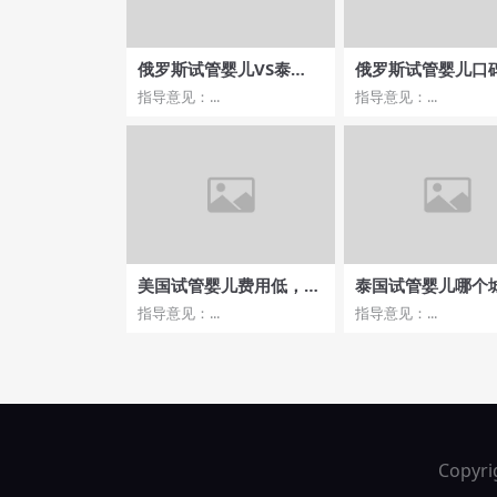
俄罗斯试管婴儿VS泰
俄罗斯试管婴儿口碑
国，哪家医院费用更合
名医生推荐及评价
指导意见：...
指导意见：...
理？
美国试管婴儿费用低，医
泰国试管婴儿哪个
院选择及成功率分析
适合治疗，选择曼
指导意见：...
指导意见：...
清迈？
Copyri