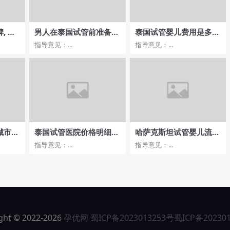
, 知
男人在泰国试管前准备什
泰国试管婴儿费用是多
么，精子质量与检查项目
少，成功率高的医院推
指导意见：...
指导意见：...
荐？
城市更
泰国试管医院价格明细一
哈萨克斯坦试管婴儿流
谷还是
览，成功率揭秘
程，靠谱指南解读
指导意见：...
指导意见：...
ght © 2022-2026
孕优网
蜀ICP备2023013253号
蜀ICP备20230