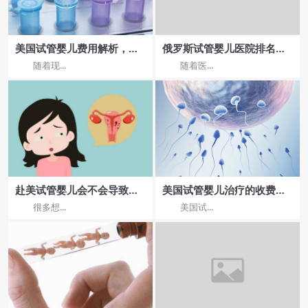
美国试管婴儿费用解析，优
俄罗斯试管婴儿医院排名靠
秀医院提供性价比高的服
前，哪家值得推荐？
随着现...
随着医...
务？
赴美试管婴儿会不会导致女
美国试管婴儿治疗的收费标
性提前衰老
准是什么?让你清楚每一步的
很多想...
美国试...
费用