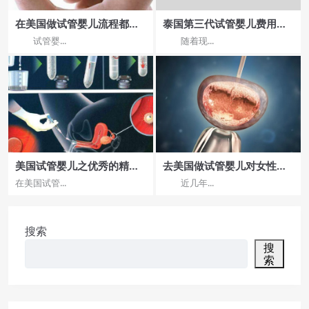
在美国做试管婴儿流程都有
泰国第三代试管婴儿费用曼
哪些?分为哪几步?
谷Bumrungrad医院哪家好
试管婴...
随着现...
美国试管婴儿之优秀的精子
去美国做试管婴儿对女性有
是怎样得到的？
哪些要求呢
在美国试管...
近几年...
搜索
搜
索