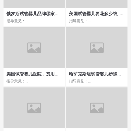
俄罗斯试管婴儿品牌哪家医
美国试管婴儿要花多少钱, 哪
院流程便捷？
些医院服务品质高
指导意见：...
指导意见：...
美国试管婴儿医院，费用与
哈萨克斯坦试管婴儿步骤注
成功率哪家医院更值得投
意事项
指导意见：...
指导意见：...
资？