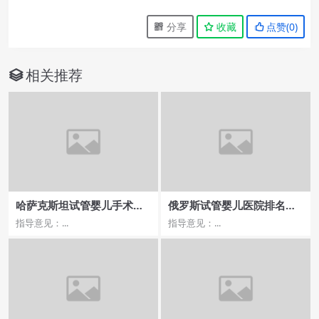
分享
收藏
点赞(
0
)
相关推荐
哈萨克斯坦试管婴儿手术，
俄罗斯试管婴儿医院排名靠
靠谱选择揭秘
前的费用与流程
指导意见：...
指导意见：...