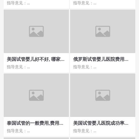
好，费用明细大揭秘
功率高？费用与排名解读
指导意见：...
指导意见：...
美国试管婴儿好不好, 哪家医
俄罗斯试管婴儿医院费用明
院的成功率最高？
细，哪家医院更划算？
指导意见：...
指导意见：...
泰国试管的一般费用,费用与
美国试管婴儿医院成功率如
成功率的关系？
何提高
指导意见：...
指导意见：...