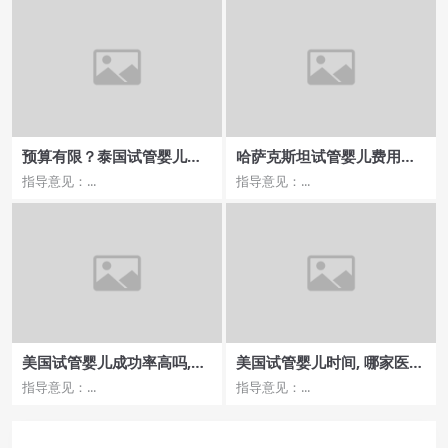
预算有限？泰国试管婴儿费
哈萨克斯坦试管婴儿费用，
用和成功率盘点！
费用包含哪些服务？
指导意见：...
指导意见：...
美国试管婴儿成功率高吗,费
美国试管婴儿时间, 哪家医院
用和价格都是多少？
性价比最高？
指导意见：...
指导意见：...