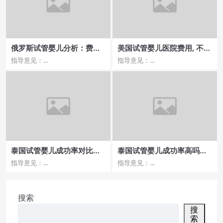
俄罗斯试管婴儿分析：费用
美国试管婴儿医院费用, 不同
与性价比探讨
地区的价格差异有多大？
指导意见：...
指导意见：...
泰国试管婴儿成功率对比：
泰国试管婴儿成功率高吗？
医院选择与价格解析
选择哪家医院更可靠
指导意见：...
指导意见：...
搜索
搜
索