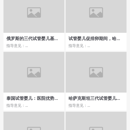
俄罗斯的三代试管婴儿基因
试管婴儿促排卵期间，哈萨
筛查技术有何特点？成功率
克斯坦饮食建议
指导意见：...
指导意见：...
高的原因是什么？
泰国试管婴儿：医院优势与
哈萨克斯坦三代试管婴儿成
费用性价比分析
功率影响因素揭秘
指导意见：...
指导意见：...