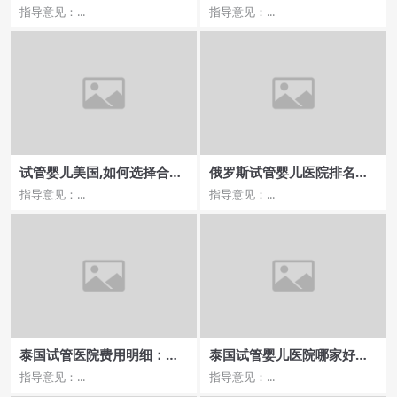
详解，饮食调理是关键因素
流程详解及价格比较
指导意见：...
指导意见：...
试管婴儿美国,如何选择合适
俄罗斯试管婴儿医院排名及
的医生？
费用，三代流程深度解析
指导意见：...
指导意见：...
泰国试管医院费用明细：全
泰国试管婴儿医院哪家好，
面解析价格与成功率
如何评估其成功率和服务质
指导意见：...
指导意见：...
量？