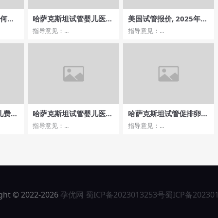
如何选
哈萨克斯坦试管婴儿医院
美国试管报价, 2025年最
？
排名哪家医院评价好？
新价格解析
指导意见：...
指导意见：...
儿费用
哈萨克斯坦试管婴儿医院
哈萨克斯坦试管促排卵流
费用报销
程及费用预算注意事项
指导意见：...
指导意见：...
ght © 2022-2026
孕优网
蜀ICP备2023013253号
蜀ICP备20230