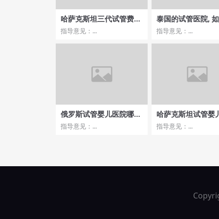
哈萨克斯坦三代试管费用
泰国的试管医院, 
分析，费用预算全攻略分
择适合自己的机构
指导意见：...
指导意见：...
享
俄罗斯试管婴儿医院哪家
哈萨克斯坦试管婴
专家团队更专业？
与成功率的关系
指导意见：...
指导意见：...
Copyri