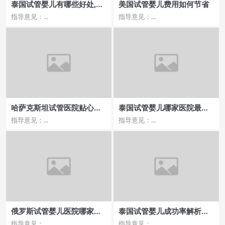
泰国试管婴儿有哪些好处,项
美国试管婴儿费用如何节省
目流程有几步？
指导意见：...
指导意见：...
哈萨克斯坦试管医院贴心服
泰国试管婴儿哪家医院最
务，让助孕之路更顺畅
好？最新推荐和评价汇总
指导意见：...
指导意见：...
俄罗斯试管婴儿医院哪家口
泰国试管婴儿成功率解析，
碑最好？
怎样选择最佳医院？
指导意见：...
指导意见：...