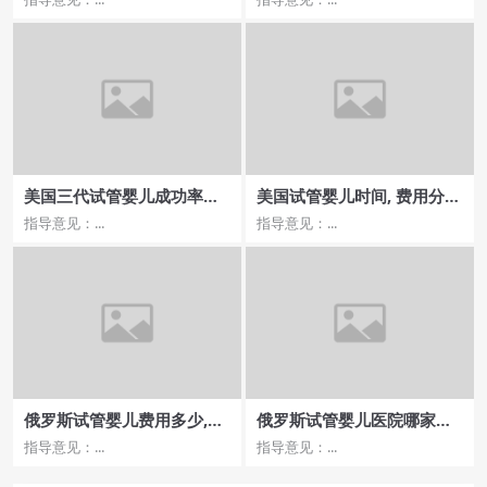
美国三代试管婴儿成功率攻
美国试管婴儿时间, 费用分析
略，如何提高成功率
与经济预算攻略
指导意见：...
指导意见：...
俄罗斯试管婴儿费用多少,需
俄罗斯试管婴儿医院哪家费
要准备哪些材料和费用？
用低？婴儿健康及成功率
指导意见：...
指导意见：...