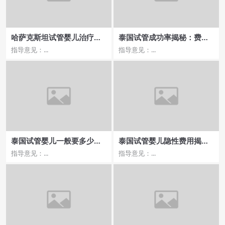
哈萨克斯坦试管婴儿治疗费
泰国试管成功率揭秘：费用
用，价格与质量如何权衡？
与流程详解
指导意见：...
指导意见：...
泰国试管婴儿一般要多少钱,
泰国试管婴儿隐性费用揭
费用与成功率的关系
秘，哪些费用容易被忽视？
指导意见：...
指导意见：...