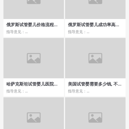
俄罗斯试管婴儿价格流程及
俄罗斯试管婴儿成功率高的
费用明细
医院有哪些，评价如何
指导意见：...
指导意见：...
哈萨克斯坦试管婴儿医院排
美国试管婴需要多少钱, 不同
名这些医院是首选
年龄段的费用差异
指导意见：...
指导意见：...