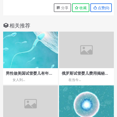
分享
收藏
点赞(
0
)
相关推荐
男性做美国试管婴儿有年龄
俄罗斯试管婴儿费用揭秘，
限制吗?
哪家医院较实惠？
女人到...
在当今...