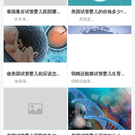
泰国曼谷试管婴儿医院哪家
美国试管婴儿的价格多少?要
好
准备几万?
近年来...
美国是...
做美国试管婴儿前应该怎么
弱精还能靠试管婴儿生育
调理身体?
吗？
做美国...
弱精还能靠...