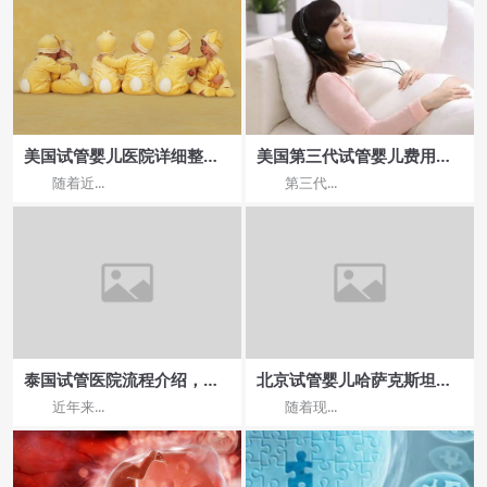
美国试管婴儿医院详细整理,
美国第三代试管婴儿费用大
让您的选择不再迷茫!
概需要多少钱?
随着近...
第三代...
泰国试管医院流程介绍，去
北京试管婴儿哈萨克斯坦：
泰国做试管是否顺利？
选择哪家医院更靠谱
近年来...
随着现...